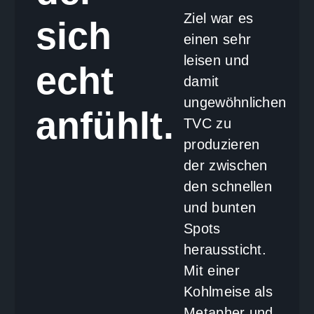
Ziel war es
sich
einen sehr
leisen und
echt
damit
ungewöhnlichen
anfühlt.
TVC zu
produzieren
der zwischen
den schnellen
und bunten
Spots
heraussticht.
Mit einer
Kohlmeise als
Metapher und