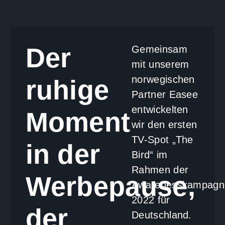
Der
Gemeinsam
mit unserem
norwegischen
ruhige
Partner Easee
entwickelten
Moment
wir den ersten
TV-Spot „The
in der
Bird“ im
Rahmen der
Werbepause,
Awarenesskampagn
2022 für
der
Deutschland.